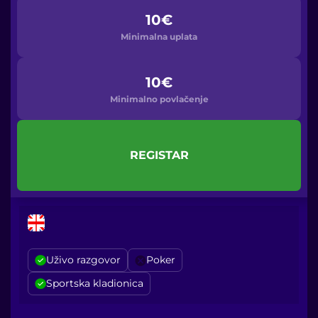
10€
Minimalna uplata
10€
Minimalno povlačenje
REGISTAR
Uživo razgovor
Poker
Sportska kladionica