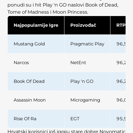
ponudi su i hit Play 'n GO naslovi Book of Dead,
Tome of Madness i Moon Princess.
Najpopularnije Igre
Proizvođač
RTP
Mustang Gold
Pragmatic Play
96,53
Narcos
NetEnt
96,23
Book Of Dead
Play 'n GO
96,21
Assassin Moon
Microgaming
96,08
Rise Of Ra
EGT
95,97
Hrvatski korisnici još igraju stare dobre Novomatic