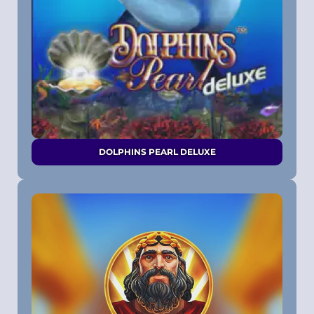
DOLPHINS PEARL DELUXE