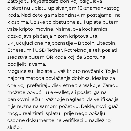
Zato je tu Paysafecard bon koji osigurava
diskretnu uplatu upisivanjem 16-znamenkastog
koda. Naći ćete ga na benzinskim postajama i na
kioscima. Uz sve to dostupne su i uplate putem
vaše kripto imovine. Naime, ova kockarnica
dozvoljava plaćanja nizom kriptovaluta,
uključujući one najpoznatije – Bitcoin, Litecoin,
Ethereum i USD Tether. Potrebno je tek poslati
sredstva putem QR koda koji će Sportuna
podijeliti s vama.
Moguće su i isplate u vaš kripto novčanik. To je i
najbrža metoda povlačenja dobitka, idealna za
one koji preferiraju diskretne transakcije. Zaradu
možete povući i u e-wallet, a i poslati ga na
bankovni račun. Važno je naglasiti da verifikacija
nije nužna na samom početku. Dakle, novi igrači
mogu realizirati isplatu i prije nego pošalju
osobne dokumente na verifikaciju nadležnoj
službi.