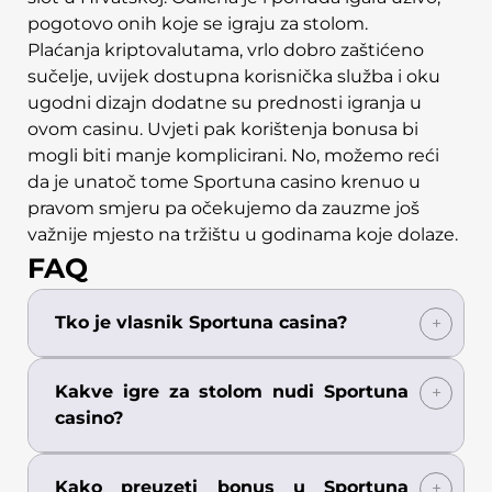
pogotovo onih koje se igraju za stolom.
Plaćanja kriptovalutama, vrlo dobro zaštićeno
sučelje, uvijek dostupna korisnička služba i oku
ugodni dizajn dodatne su prednosti igranja u
ovom casinu. Uvjeti pak korištenja bonusa bi
mogli biti manje komplicirani. No, možemo reći
da je unatoč tome Sportuna casino krenuo u
pravom smjeru pa očekujemo da zauzme još
važnije mjesto na tržištu u godinama koje dolaze.
FAQ
Tko je vlasnik Sportuna casina?
Kakve igre za stolom nudi Sportuna
casino?
Kako preuzeti bonus u Sportuna