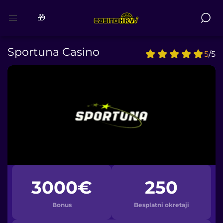
🎁
Sportuna Casino
5
/5
3000€
250
Bonus
Besplatni okretaji