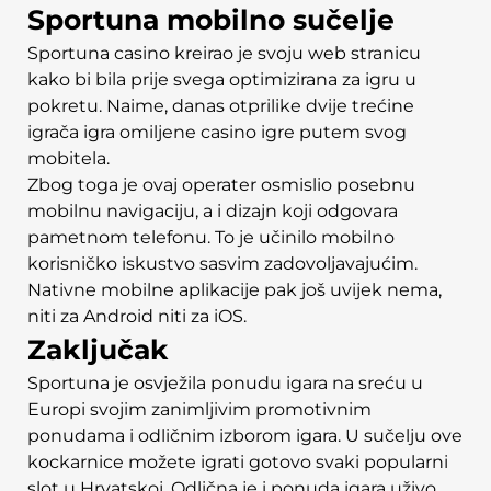
Sportuna mobilno sučelje
Sportuna casino kreirao je svoju web stranicu
kako bi bila prije svega optimizirana za igru u
pokretu. Naime, danas otprilike dvije trećine
igrača igra omiljene casino igre putem svog
mobitela.
Zbog toga je ovaj operater osmislio posebnu
mobilnu navigaciju, a i dizajn koji odgovara
pametnom telefonu. To je učinilo mobilno
korisničko iskustvo sasvim zadovoljavajućim.
Nativne mobilne aplikacije pak još uvijek nema,
niti za Android niti za iOS.
Zaključak
Sportuna je osvježila ponudu igara na sreću u
Europi svojim zanimljivim promotivnim
ponudama i odličnim izborom igara. U sučelju ove
kockarnice možete igrati gotovo svaki popularni
slot u Hrvatskoj. Odlična je i ponuda igara uživo,