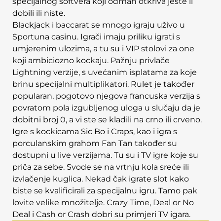
specijalnog softvera koji odmah otkriva jeste li
dobili ili niste.
Blackjack i baccarat se mnogo igraju uživo u
Sportuna casinu. Igrači imaju priliku igrati s
umjerenim ulozima, a tu su i VIP stolovi za one
koji ambiciozno kockaju. Pažnju privlače
Lightning verzije, s uvećanim isplatama za koje
brinu specijalni multiplikatori. Rulet je također
popularan, pogotovo njegova francuska verzija s
povratom pola izgubljenog uloga u slučaju da je
dobitni broj 0, a vi ste se kladili na crno ili crveno.
Igre s kockicama Sic Bo i Craps, kao i igra s
porculanskim grahom Fan Tan također su
dostupni u live verzijama. Tu su i TV igre koje su
priča za sebe. Svode se na vrtnju kola sreće ili
izvlačenje kuglica. Nekad čak igrate slot kako
biste se kvalificirali za specijalnu igru. Tamo pak
lovite velike množitelje. Crazy Time, Deal or No
Deal i Cash or Crash dobri su primjeri TV igara.