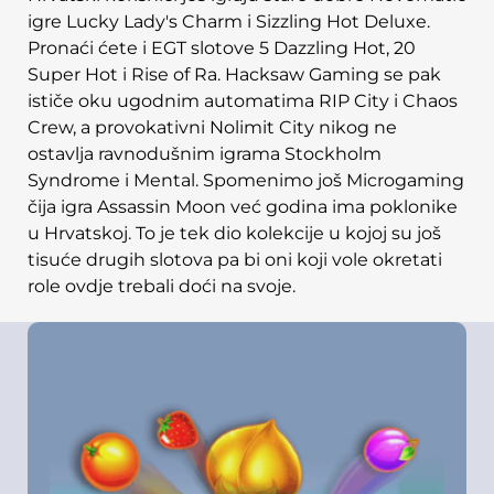
igre Lucky Lady's Charm i Sizzling Hot Deluxe.
Pronaći ćete i EGT slotove 5 Dazzling Hot, 20
Super Hot i Rise of Ra. Hacksaw Gaming se pak
ističe oku ugodnim automatima RIP City i Chaos
Crew, a provokativni Nolimit City nikog ne
ostavlja ravnodušnim igrama Stockholm
Syndrome i Mental. Spomenimo još Microgaming
čija igra Assassin Moon već godina ima poklonike
u Hrvatskoj. To je tek dio kolekcije u kojoj su još
tisuće drugih slotova pa bi oni koji vole okretati
role ovdje trebali doći na svoje.