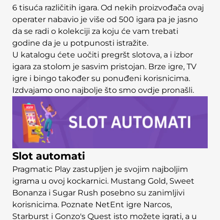
6 tisuća različitih igara. Od nekih proizvođača ovaj
operater nabavio je više od 500 igara pa je jasno
da se radi o kolekciji za koju će vam trebati
godine da je u potpunosti istražite.
U katalogu ćete uočiti pregršt slotova, a i izbor
igara za stolom je sasvim pristojan. Brze igre, TV
igre i bingo također su ponuđeni korisnicima.
Izdvajamo ono najbolje što smo ovdje pronašli.
Slot automati
Pragmatic Play zastupljen je svojim najboljim
igrama u ovoj kockarnici. Mustang Gold, Sweet
Bonanza i Sugar Rush posebno su zanimljivi
korisnicima. Poznate NetEnt igre Narcos,
Starburst i Gonzo's Quest isto možete igrati, a u