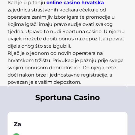
Kad je u pitanju
online casino hrvatska
zajednica strastvenih kockara očekuje od
operatera zanimljiv izbor igara te promocije u
kojima igrači imaju pravo sudjelovati svakog
tjedna. Upravo to nudi Sportuna casino. U njemu
uvijek možete dobiti bonus na depozit, a i povrat
dijela onog što ste izgubili.
Riječ je o jednom od novih operatera na
hrvatskom tržištu. Privukao je pažnju prije svega
svojim bonusom dobrodošlice. Do njega ćete
doći nakon brze i jednostavne registracije, a
povezan je s vašim depozitom.
Sportuna Casino
Za