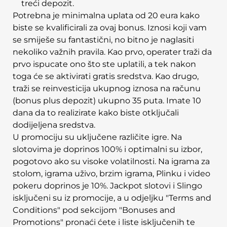
treći depozit.
Potrebna je minimalna uplata od 20 eura kako
biste se kvalificirali za ovaj bonus. Iznosi koji vam
se smiješe su fantastični, no bitno je naglasiti
nekoliko važnih pravila. Kao prvo, operater traži da
prvo ispucate ono što ste uplatili, a tek nakon
toga će se aktivirati gratis sredstva. Kao drugo,
traži se reinvesticija ukupnog iznosa na računu
(bonus plus depozit) ukupno 35 puta. Imate 10
dana da to realizirate kako biste otključali
dodijeljena sredstva.
U promociju su uključene različite igre. Na
slotovima je doprinos 100% i optimalni su izbor,
pogotovo ako su visoke volatilnosti. Na igrama za
stolom, igrama uživo, brzim igrama, Plinku i video
pokeru doprinos je 10%. Jackpot slotovi i Slingo
isključeni su iz promocije, a u odjeljku "Terms and
Conditions" pod sekcijom "Bonuses and
Promotions" pronaći ćete i liste isključenih te