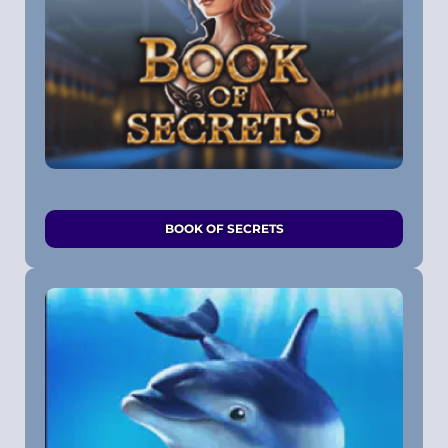
BOOK OF SECRETS