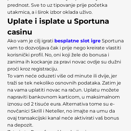
prednost. Sve to uz tipovanje prije početka
utakmica, a i širok izbor oklada uživo.
Uplate i isplate u Sportuna
casinu
Ako vam je cilj igrati
besplatne slot igre
Sportuna
vam to dozvoljava čak i prije nego kreirate vlastiti
korisnički profil. No, oni koji žele do bonusa i
zanima ih kockanje za pravi novac ovdje su dužni
proći kroz registraciju.
To vam neće oduzeti više od minute ili dvije, jer
traži se tek nekoliko osnovnih podataka. Zatim je
na vama uplatiti novac na račun. Uplatu možete
napraviti bankovnom karticom, u maksimalnom
iznosu od 2 tisuće eura. Alternativa tome su e-
novčanici Skrill i Neteller, no imajte na umu da
ovaj transakcijski kanal neće aktivirati vaš bonus
na depozit.