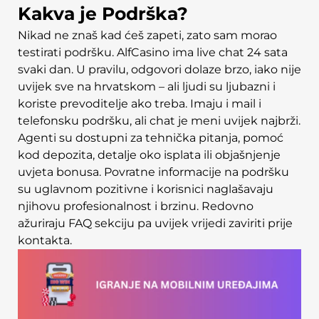
Kakva je Podrška?
Nikad ne znaš kad ćeš zapeti, zato sam morao
testirati podršku. AlfCasino ima live chat 24 sata
svaki dan. U pravilu, odgovori dolaze brzo, iako nije
uvijek sve na hrvatskom – ali ljudi su ljubazni i
koriste prevoditelje ako treba. Imaju i mail i
telefonsku podršku, ali chat je meni uvijek najbrži.
Agenti su dostupni za tehnička pitanja, pomoć
kod depozita, detalje oko isplata ili objašnjenje
uvjeta bonusa. Povratne informacije na podršku
su uglavnom pozitivne i korisnici naglašavaju
njihovu profesionalnost i brzinu. Redovno
ažuriraju FAQ sekciju pa uvijek vrijedi zaviriti prije
kontakta.