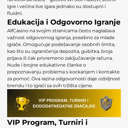
igre i većina live igara jednako su dostupni i
fluidni.
Edukacija i Odgovorno Igranje
AlfCasino na svojim stranicama često naglašava
važnost odgovornog igranja, posebno za mlade
igrače. Omogućuje podešavanje osobnih limita,
kao što su ograničenja depozita, gubitka, broja
prijava ili čak privremeno zaključavanje računa.
Nude i brojne edukativne članke o
prepoznavanju problema s kockanjem i kontakte
za pomoć. Ova razina odgovornosti daje ozbiljnost
brendu i to igrači sa svih tržišta cijene.
VIP Program, Turniri i