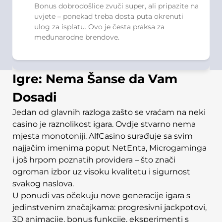
Bonus dobrodošlice zvuči super, ali pripazite na
uvjete – ponekad treba dosta puta okrenuti
ulog za isplatu. Ovo je česta praksa za
međunarodne brendove.
Igre: Nema Šanse da Vam
Dosadi
Jedan od glavnih razloga zašto se vraćam na neki
casino je raznolikost igara. Ovdje stvarno nema
mjesta monotoniji. AlfCasino surađuje sa svim
najjačim imenima poput NetEnta, Microgaminga
i još hrpom poznatih providera – što znači
ogroman izbor uz visoku kvalitetu i sigurnost
svakog naslova.
U ponudi vas očekuju nove generacije igara s
jedinstvenim značajkama: progresivni jackpotovi,
3D animacije, bonus funkcije, eksperimenti s