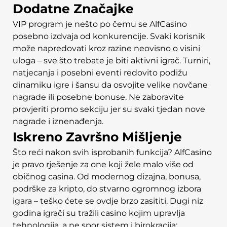
Dodatne Značajke
VIP program je nešto po čemu se AlfCasino
posebno izdvaja od konkurencije. Svaki korisnik
može napredovati kroz razine neovisno o visini
uloga – sve što trebate je biti aktivni igrač. Turniri,
natjecanja i posebni eventi redovito podižu
dinamiku igre i šansu da osvojite velike novčane
nagrade ili posebne bonuse. Ne zaboravite
provjeriti promo sekciju jer su svaki tjedan nove
nagrade i iznenađenja.
Iskreno Završno Mišljenje
Što reći nakon svih isprobanih funkcija? AlfCasino
je pravo rješenje za one koji žele malo više od
običnog casina. Od modernog dizajna, bonusa,
podrške za kripto, do stvarno ogromnog izbora
igara – teško ćete se ovdje brzo zasititi. Dugi niz
godina igrači su tražili casino kojim upravlja
tehnologija, a ne spor sistem i birokracija: