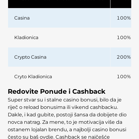
Casina
100% do 
Kladionica
100% do
Crypto Casina
200% do
Cryto Kladionica
100% do
Redovite Ponude i Cashback
Super stvar su i stalne casino bonusi, bilo da je
riječ o reload bonusima ili vikend cashbacku.
Dakle, i kad gubite, postoji šansa da dobijete dio
novca natrag. Za mene, to je motivacija više da
ostanem lojalan brendu, a najbolji casino bonusi
često su baš ovdje. Cashback se najčešće