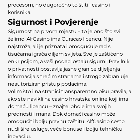
procesom, no dugoročno to štiti i casino i
korisnika.
Sigurnost i Povjerenje
Sigurnost na prvom mjestu – to je ono što svi
želimo. AlfCasino ima Curacao licencu. Nije
najstroža, ali je priznata i omogućuje rad s
tisućama igrača diljem svijeta. Sve je zaštićeno
enkripcijom, a vaši podaci ostaju sigurni. Pravilnik
o privatnosti postavlja jasne granice dijeljenja
informacija s trećim stranama i strogo zabranjuje
neautoriziran pristup podacima.
Volim što i na stranici transparentno pišu pravila, a
ako ste navikli na casino hrvatska online koji ima
domaću licencu – znajte, oboje ima svojih
prednosti i mana. Dok domaći casino može
omogućiti bolju pravnu zaštitu, AlfCasino često
nudi šire usluge, veće bonuse i bolju tehničku
inovaciju.