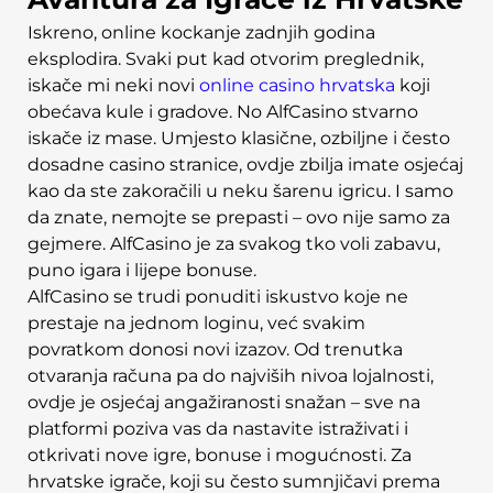
Iskreno, online kockanje zadnjih godina
eksplodira. Svaki put kad otvorim preglednik,
iskače mi neki novi
online casino hrvatska
koji
obećava kule i gradove. No AlfCasino stvarno
iskače iz mase. Umjesto klasične, ozbiljne i često
dosadne casino stranice, ovdje zbilja imate osjećaj
kao da ste zakoračili u neku šarenu igricu. I samo
da znate, nemojte se prepasti – ovo nije samo za
gejmere. AlfCasino je za svakog tko voli zabavu,
puno igara i lijepe bonuse.
AlfCasino se trudi ponuditi iskustvo koje ne
prestaje na jednom loginu, već svakim
povratkom donosi novi izazov. Od trenutka
otvaranja računa pa do najviših nivoa lojalnosti,
ovdje je osjećaj angažiranosti snažan – sve na
platformi poziva vas da nastavite istraživati i
otkrivati nove igre, bonuse i mogućnosti. Za
hrvatske igrače, koji su često sumnjičavi prema