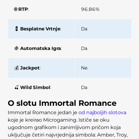
🌐
RTP
:
96.86%
💈
Besplatne Vrtnje
:
Da
🍇
Automatska Igra
:
Da
💰
Jackpot
:
Ne
🍒
Wild Simbol
:
Da
O slotu Immortal Romance
Immortal Romance jedan je
od najboljih slotova
koje je kreirao Microgaming. Ističe se oku
ugodnom grafikom i zanimljivom pričom koja
uključuje četiri najvrjednija simbola: Amber, Troy,