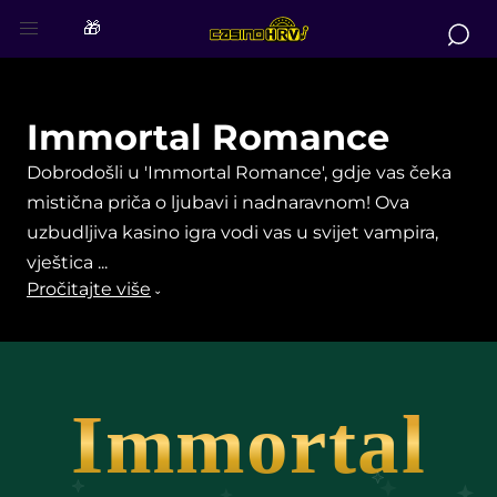
🎁
Immortal Romance
Dobrodošli u 'Immortal Romance', gdje vas čeka
mistična priča o ljubavi i nadnaravnom! Ova
uzbudljiva kasino igra vodi vas u svijet vampira,
vještica ...
Pročitajte više
⌄
Immortal