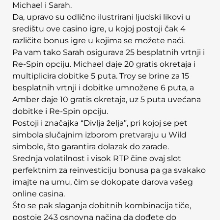
Michael i Sarah.
Da, upravo su odlično ilustrirani ljudski likovi u
središtu ove casino igre, u kojoj postoji čak 4
različite bonus igre u kojima se možete naći.
Pa vam tako Sarah osigurava 25 besplatnih vrtnji i
Re-Spin opciju. Michael daje 20 gratis okretaja i
multiplicira dobitke 5 puta. Troy se brine za 15
besplatnih vrtnji i dobitke umnožene 6 puta, a
Amber daje 10 gratis okretaja, uz 5 puta uvećana
dobitke i Re-Spin opciju.
Postoji i značajka “Divlja želja”, pri kojoj se pet
simbola slučajnim izborom pretvaraju u Wild
simbole, što garantira dolazak do zarade.
Srednja volatilnost i visok RTP čine ovaj slot
perfektnim za reinvesticiju bonusa pa ga svakako
imajte na umu, čim se dokopate darova vašeg
online casina.
Što se pak slaganja dobitnih kombinacija tiče,
postoje 243 osnovna načina da dođete do