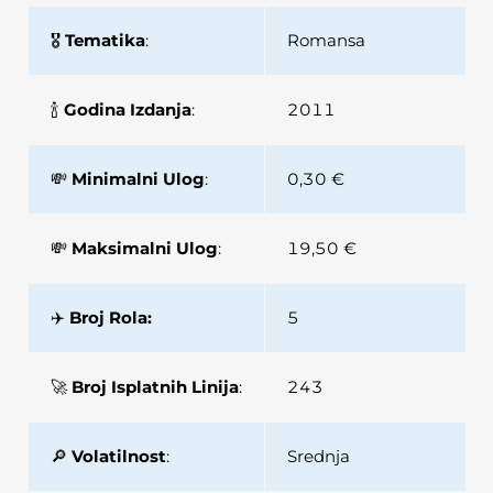
🎖️
Tematika
:
Romansa
🍾
Godina Izdanja
:
2011
💸
Minimalni Ulog
:
0,30 €
💸
Maksimalni Ulog
:
19,50 €
✈️
Broj Rola:
5
🚀
Broj Isplatnih Linija
:
243
🔎
Volatilnost
:
Srednja