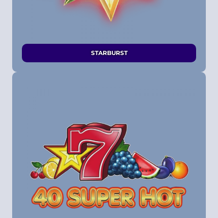
STARBURST