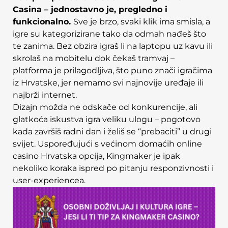
Casina – jednostavno je, pregledno i
funkcionalno.
Sve je brzo, svaki klik ima smisla, a
igre su kategorizirane tako da odmah nađeš što
te zanima. Bez obzira igraš li na laptopu uz kavu ili
skrolaš na mobitelu dok čekaš tramvaj –
platforma je prilagodljiva, što puno znači igračima
iz Hrvatske, jer nemamo svi najnovije uređaje ili
najbrži internet.
Dizajn možda ne odskače od konkurencije, ali
glatkoća iskustva igra veliku ulogu – pogotovo
kada završiš radni dan i želiš se “prebaciti” u drugi
svijet. Uspoređujući s većinom domaćih online
casino Hrvatska opcija, Kingmaker je ipak
nekoliko koraka ispred po pitanju responzivnosti i
user-experiencea.