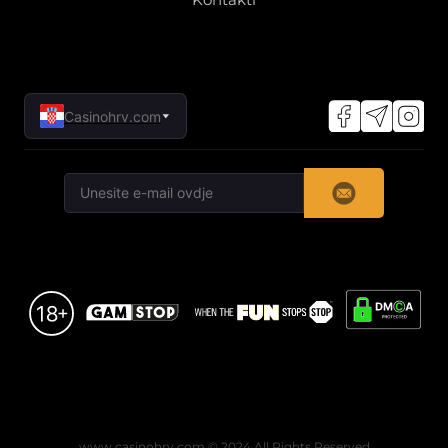
Casinohrv.com
www.casinohrv.com © 2024 All Rights Reserved