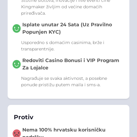
Stotine slotova, inovacije i live eventi čine
Kingmaker življim od većine domaćih
priređivača.
Isplate unutar 24 Sata (Uz Pravilno
Popunjen KYC)
Usporedno s domaćim casinima, brže i
transparentnije.
Redoviti Casino Bonusi i VIP Program
Za Lojalce
Nagrađuje se svaka aktivnost, a posebne
ponude pristižu putem maila i sms-a.
Protiv
Nema 100% hrvatsku korisničku