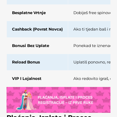
Besplatne Vrtnje
Dobiješ free spinove n
Cashback (povrat Novca)
Ako ti tjedan baš i nij
Bonusi Bez Uplate
Ponekad te iznenade s 
Reload Bonus
Uplatiš ponovno, reci
VIP I Lojalnost
Ako redovito igraš, do