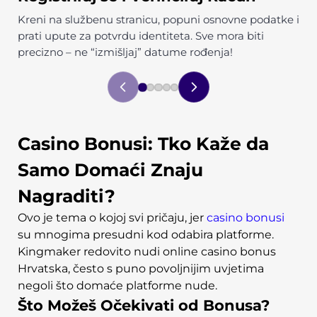
Kreni na službenu stranicu, popuni osnovne podatke i
prati upute za potvrdu identiteta. Sve mora biti
precizno – ne “izmišljaj” datume rođenja!
Casino Bonusi: Tko Kaže da
Samo Domaći Znaju
Nagraditi?
Ovo je tema o kojoj svi pričaju, jer
casino bonusi
su mnogima presudni kod odabira platforme.
Kingmaker redovito nudi online casino bonus
Hrvatska, često s puno povoljnijim uvjetima
negoli što domaće platforme nude.
Što Možeš Očekivati od Bonusa?