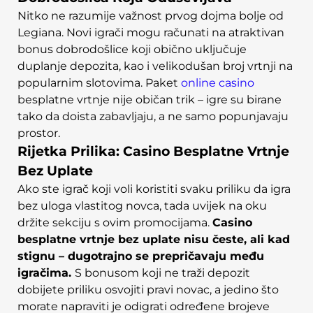
Nitko ne razumije važnost prvog dojma bolje od
Legiana. Novi igrači mogu računati na atraktivan
bonus dobrodošlice koji obično uključuje
duplanje depozita, kao i velikodušan broj vrtnji na
popularnim slotovima. Paket
online casino
besplatne vrtnje nije običan trik – igre su birane
tako da doista zabavljaju, a ne samo popunjavaju
prostor.
Rijetka Prilika: Casino Besplatne Vrtnje
Bez Uplate
Ako ste igrač koji voli koristiti svaku priliku da igra
bez uloga vlastitog novca, tada uvijek na oku
držite sekciju s ovim promocijama.
Casino
besplatne vrtnje bez uplate nisu česte, ali kad
stignu – dugotrajno se prepričavaju među
igračima.
S bonusom koji ne traži depozit
dobijete priliku osvojiti pravi novac, a jedino što
morate napraviti je odigrati određene brojeve