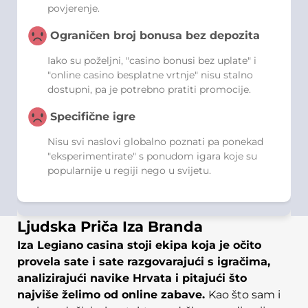
povjerenje.
Ograničen broj bonusa bez depozita
Iako su poželjni, "casino bonusi bez uplate" i
"online casino besplatne vrtnje" nisu stalno
dostupni, pa je potrebno pratiti promocije.
Specifične igre
Nisu svi naslovi globalno poznati pa ponekad
"eksperimentirate" s ponudom igara koje su
popularnije u regiji nego u svijetu.
Ljudska Priča Iza Branda
Iza Legiano casina stoji ekipa koja je očito
provela sate i sate razgovarajući s igračima,
analizirajući navike Hrvata i pitajući što
najviše želimo od online zabave.
Kao što sam i