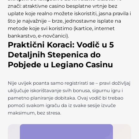
znači: atraktivne casino besplatne vrtnje bez
uplate koje realno možete iskoristiti, jasna pravila i
što je najvažnije – brze, jednostavne isplate na
metode koje svi koristimo (kartice, internet
bankarstvo, e-novčanici).
Praktični Koraci: Vodič u 5
Detaljnih Stepenica do
Pobjede u Legiano Casinu
Nije uvijek poanta samo registrirati se – pravi doživljaj
uključuje iskorištavanje svih bonusa, sigurnu igru i
pametno planiranje dobitaka. Ovaj vodič bi trebao
pomoći svakom igraču da iz svake sesije izvuče
maksimum, bez stresa.