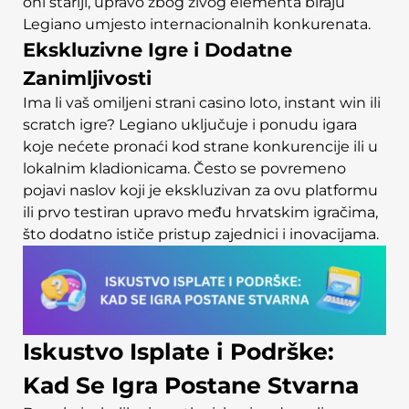
oni stariji, upravo zbog živog elementa biraju
Legiano umjesto internacionalnih konkurenata.
Ekskluzivne Igre i Dodatne
Zanimljivosti
Ima li vaš omiljeni strani casino loto, instant win ili
scratch igre? Legiano uključuje i ponudu igara
koje nećete pronaći kod strane konkurencije ili u
lokalnim kladionicama. Često se povremeno
pojavi naslov koji je ekskluzivan za ovu platformu
ili prvo testiran upravo među hrvatskim igračima,
što dodatno ističe pristup zajednici i inovacijama.
Iskustvo Isplate i Podrške:
Kad Se Igra Postane Stvarna