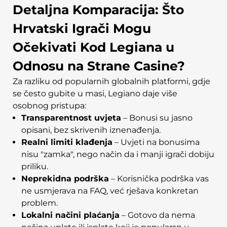
Detaljna Komparacija: Što
Hrvatski Igrači Mogu
Očekivati Kod Legiana u
Odnosu na Strane Casine?
Za razliku od popularnih globalnih platformi, gdje
se često gubite u masi, Legiano daje više
osobnog pristupa:
Transparentnost uvjeta
– Bonusi su jasno
opisani, bez skrivenih iznenađenja.
Realni limiti klađenja
– Uvjeti na bonusima
nisu "zamka", nego način da i manji igrači dobiju
priliku.
Neprekidna podrška
– Korisnička podrška vas
ne usmjerava na FAQ, već rješava konkretan
problem.
Lokalni načini plaćanja
– Gotovo da nema