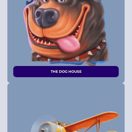
THE DOG HOUSE